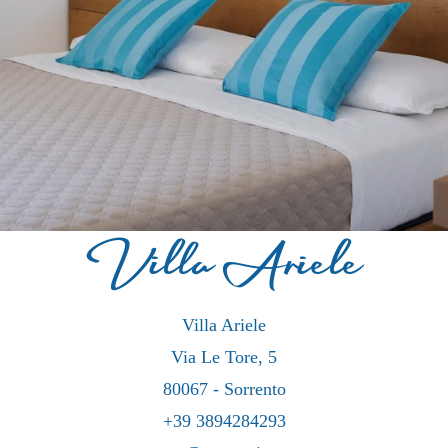
Villa Ariele
Villa Ariele
Via Le Tore, 5
80067 - Sorrento
+39 3894284293