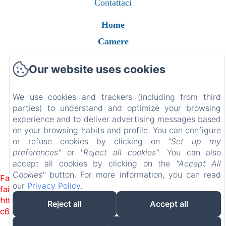
Contattaci
Home
Camere
Contatti
Our website uses cookies
Gift Card
We use cookies and trackers (including from third
parties) to understand and optimize your browsing
experience and to deliver advertising messages based
EN
FR
ES
IT
DE
RU
NL
PL
on your browsing habits and profile. You can configure
or refuse cookies by clicking on
"Set up my
preferences"
or
"Reject all cookies"
. You can also
accept all cookies by clicking on the
"Accept All
Разработано через Amenitiz
Cookies"
button. For more information, you can read
Failed to load BookingEngine/index: Loading chunk 1322
our
Privacy Policy
.
failed. (missing:
https://d1cmur5l0xva3h.cloudfront.net/packs/1322-
Reject all
Accept all
c6e932f9d3d27b65-1bf7c4dc6a241241.js)