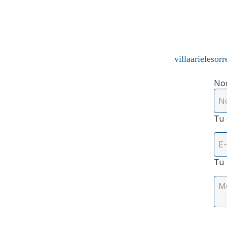
villaarieleso
No
Tu 
Tu