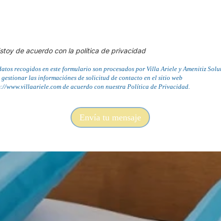
stoy de acuerdo con la política de privacidad
datos recogidos en este formulario son procesados por Villa Ariele y Amenitiz Solu
 gestionar las informaciónes de solicitud de contacto en el sitio web
s://www.villaariele.com de acuerdo con nuestra Política de Privacidad.