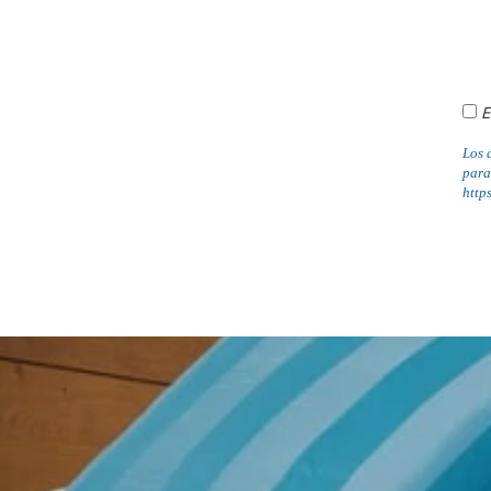
E
Los 
para
http