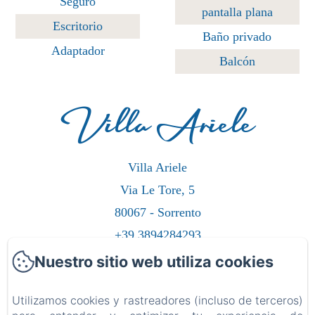
Seguro
pantalla plana
Escritorio
Baño privado
Adaptador
Balcón
Villa Ariele
Villa Ariele
Via Le Tore, 5
80067 - Sorrento
+39 3894284293
Contáctanos
Nuestro sitio web utiliza cookies
Hogar
Utilizamos cookies y rastreadores (incluso de terceros)
Habitaciones