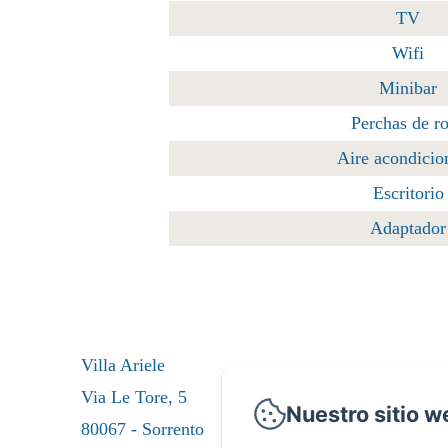
TV
Wifi
Minibar
Perchas de r
Aire acondicio
Escritorio
Adaptador
Villa Ariele
Via Le Tore, 5
Nuestro sitio w
80067 - Sorrento