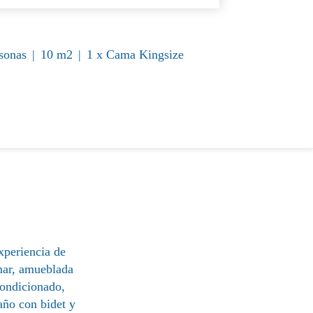
sonas
|
10 m2
|
1 x Cama Kingsize
xperiencia de
 mar, amueblada
condicionado,
año con bidet y