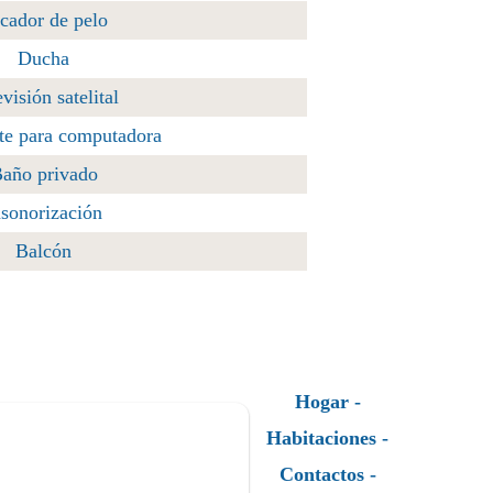
cador de pelo
Ducha
visión satelital
rte para computadora
año privado
nsonorización
Balcón
Hogar
Habitaciones
Contactos