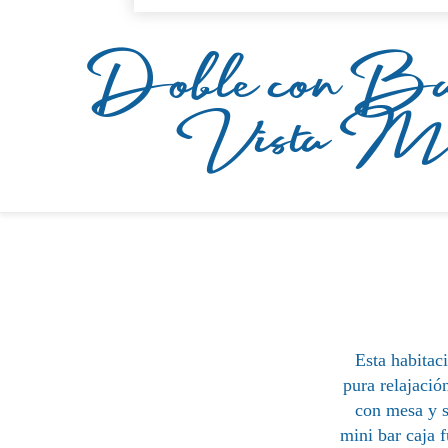
Doble con Bal
Vista M
Esta habitac
pura relajació
con mesa y s
mini bar caja 