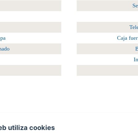
Se
Tele
opa
Caja fue
nado
B
I
eb utiliza cookies