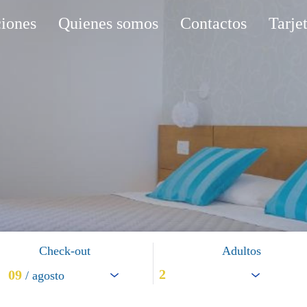
iones
Quienes somos
Contactos
Tarje
Check-out
Adultos
09
/ agosto