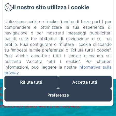
Home
Il nostro sito utilizza i cookie
Camere
Contatti
Utilizziamo cookie e tracker (anche di terze parti) per
comprendere e ottimizzare la tua esperienza di
Gift Card
navigazione e per mostrarti messaggi pubblicitari
basati sulle tue abitudini di navigazione e sul tuo
profilo. Puoi configurare o rifiutare i cookie cliccando
su "Imposta le mie preferenze" o "Rifiuta tutti i cookie".
EN
FR
ES
IT
DE
RU
NL
PL
Puoi anche accettare tutti i cookie cliccando sul
pulsante "Accetta tutti i cookie". Per ulteriori
informazioni, puoi leggere la nostra
Informativa sulla
privacy
.
Funziona con Amenitiz
Rifiuta tutti
Accetta tutti
Failed to load BookingEngine/index: Loading chunk 8127
failed. (missing:
Preferenze
https://d1cmur5l0xva3h.cloudfront.net/packs/8127-
cfabcb149315abdd-4e81f27ab116024e.js)