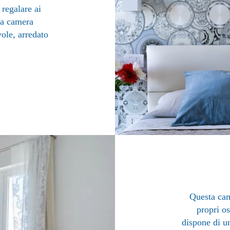
regalare ai
 la camera
ole, arredato
Questa cam
propri os
dispone di u